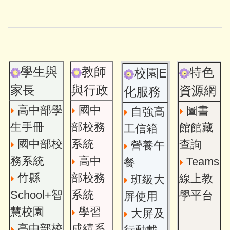
學生與
教師
特色
校園E
家長
與行政
資源網
化服務
高中部學
國中
圖書
自強高
生手冊
部校務
館館藏
工信箱
國中部校
系統
查詢
營養午
務系統
高中
Teams
餐
竹縣
部校務
線上教
班級大
School+智
系統
學平台
屏使用
慧校園
學習
大屏及
高中部校
成績系