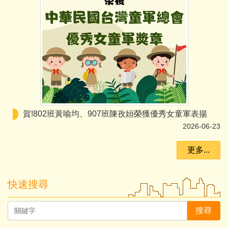
賀!802班黃喻均、907班陳孜姮榮獲優秀女童軍表揚
2026-06-23
更多...
快速搜尋
搜尋