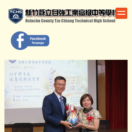
跳
到
主
要
內
容
區