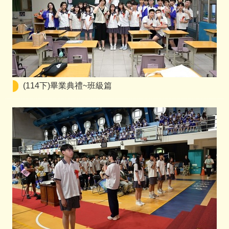
(114下)畢業典禮~班級篇