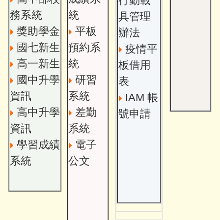
行動載
務系統
統
具管理
獎助學金
平板
辦法
國七新生
預約系
疫情平
高一新生
統
板借用
國中升學
研習
表
資訊
系統
IAM 帳
高中升學
差勤
號申請
資訊
系統
學習成績
電子
系統
公文
新竹縣115學年度學生舞蹈比賽,鼓勵踴躍參加!