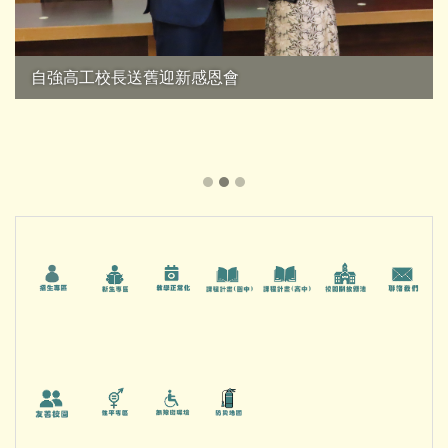
114學年度原住民族文化與科學展覽會 榮獲全國第一
熊獎_
朱映潼、吳萱霈、李慕達 感謝蔡鈴珍老師 指導