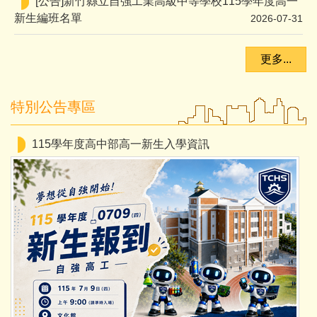
轉知中華覺知教育關懷協會辦理「2026中華覺知教育
關懷協會-成大一日大學生-沉浸式學職涯探索營」活動
2026-07-30
更多...
轉知:115年度北臺八縣市「校園短影音徵選活動－情
特別公告專區
緒守門員」活動海報及簡章各1份，請鼓勵學生踴躍報名
參加
2026-07-27
115學年度高中部高一新生入學資訊