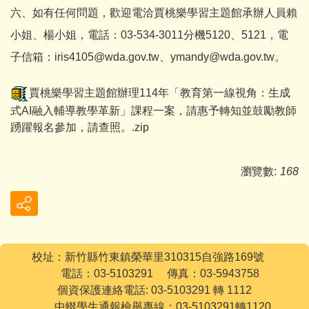
六、如有任何問題，歡迎電洽賈桃樂學習主題館承辦人員賴
小姐、楊小姐，電話：03-534-3011分機5120、5121，電
子信箱：iris4105@wda.gov.tw、ymandy@wda.gov.tw。
賈桃樂學習主題館辦理114年「教育第一線視角：生成
式AI融入輔導教學革新」課程一案，請惠予轉知並鼓勵教師
踴躍報名參加，請查照。.zip
瀏覽數:
168
校址：新竹縣竹東鎮榮華里310315自強路169號
電話：03-5103291 傳真：03-5943758
個資保護連絡電話: 03-5103291 轉 1112
中輟學生通報檢舉專線：03-5103291轉1120